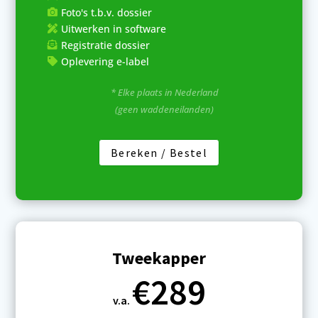
Foto's t.b.v. dossier

Uitwerken in software

Registratie dossier

Oplevering e-label

* Elke plaats in Nederland
(geen waddeneilanden)
Bereken / Bestel
Tweekapper
€289
v.a.