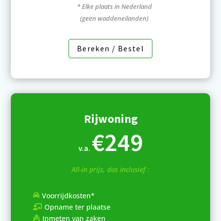
* Elke plaats in Nederland
(geen waddeneilanden)
Bereken / Bestel
Rijwoning
€249
v.a.
All-in prijs, dus inclusief :
Voorrijdkosten*

Opname ter plaatse

Inmeten van zaken
