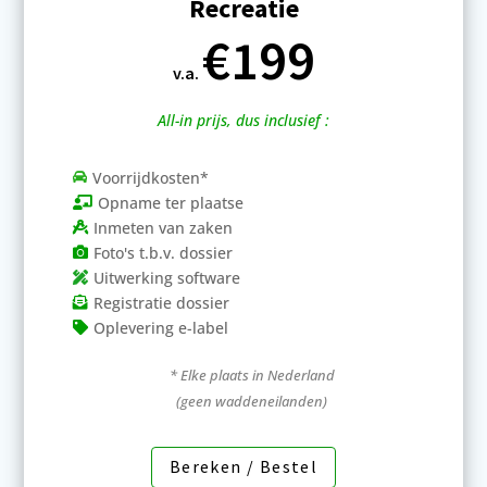
Recreatie
€199
v.a.
All-in prijs, dus inclusief :
Voorrijdkosten*

Opname ter plaatse

Inmeten van zaken

Foto's t.b.v. dossier

Uitwerking software

Registratie dossier

Oplevering e-label

* Elke plaats in Nederland
(geen waddeneilanden)
Bereken / Bestel