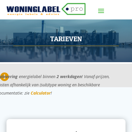
TARIEVEN

plevering
energielabel binnen
2 werkdagen
! Vanaf-prijzen,
osten afhankelijk van (sub)type woning en beschikbare
ocumentatie: zie
Calculator
!