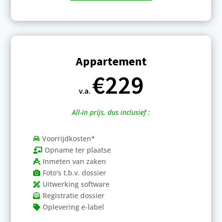
Appartement
€229
v.a.
All-in prijs, dus inclusief :
Voorrijdkosten*

Opname ter plaatse

Inmeten van zaken

Foto's t.b.v. dossier

Uitwerking software

Registratie dossier

Oplevering e-label
